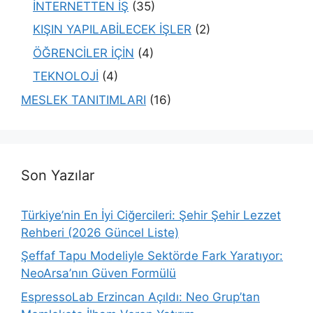
İNTERNETTEN İŞ
(35)
KIŞIN YAPILABİLECEK İŞLER
(2)
ÖĞRENCİLER İÇİN
(4)
TEKNOLOJİ
(4)
MESLEK TANITIMLARI
(16)
Son Yazılar
Türkiye’nin En İyi Ciğercileri: Şehir Şehir Lezzet
Rehberi (2026 Güncel Liste)
Şeffaf Tapu Modeliyle Sektörde Fark Yaratıyor:
NeoArsa’nın Güven Formülü
EspressoLab Erzincan Açıldı: Neo Grup’tan