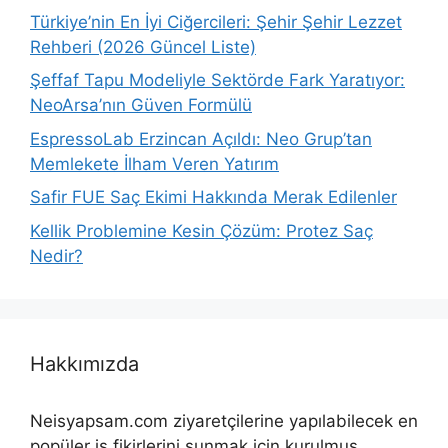
Türkiye’nin En İyi Ciğercileri: Şehir Şehir Lezzet
Rehberi (2026 Güncel Liste)
Şeffaf Tapu Modeliyle Sektörde Fark Yaratıyor:
NeoArsa’nın Güven Formülü
EspressoLab Erzincan Açıldı: Neo Grup’tan
Memlekete İlham Veren Yatırım
Safir FUE Saç Ekimi Hakkında Merak Edilenler
Kellik Problemine Kesin Çözüm: Protez Saç
Nedir?
Hakkımızda
Neisyapsam.com ziyaretçilerine yapılabilecek en
popüler iş fikirlerini sunmak için kurulmuş