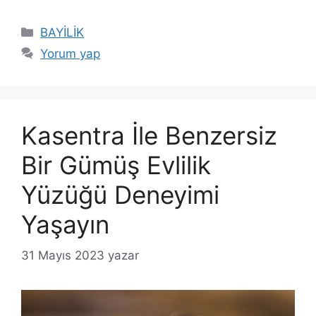
Kategoriler
BAYİLİK
Yorum yap
Kasentra İle Benzersiz
Bir Gümüş Evlilik
Yüzüğü Deneyimi
Yaşayın
31 Mayıs 2023
yazar