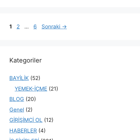
Sayfa
Sayfa
Sayfa
1
2
…
6
Sonraki
→
Kategoriler
BAYİLİK
(52)
YEMEK-İÇME
(21)
BLOG
(20)
Genel
(2)
GİRİŞİMCİ OL
(12)
HABERLER
(4)