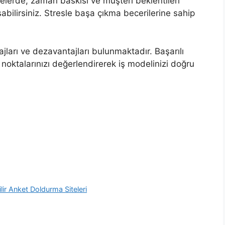
elerde, zaman baskısı ve müşteri beklentileri
şabilirsiniz. Stresle başa çıkma becerilerine sahip
ntajları ve dezavantajları bulunmaktadır. Başarılı
f noktalarınızı değerlendirerek iş modelinizi doğru
r Anket Doldurma Siteleri