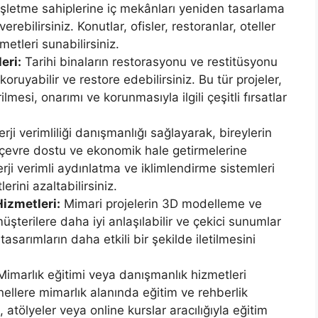
işletme sahiplerine iç mekânları yeniden tasarlama
bilirsiniz. Konutlar, ofisler, restoranlar, oteller
metleri sunabilirsiniz.
eri:
Tarihi binaların restorasyonu ve restitüsyonu
oruyabilir ve restore edebilirsiniz. Bu tür projeler,
lmesi, onarımı ve korunmasıyla ilgili çeşitli fırsatlar
rji verimliliği danışmanlığı sağlayarak, bireylerin
 çevre dostu ve ekonomik hale getirmelerine
enerji verimli aydınlatma ve iklimlendirme sistemleri
rini azaltabilirsiniz.
izmetleri:
Mimari projelerin 3D modelleme ve
üşterilere daha iyi anlaşılabilir ve çekici sunumlar
asarımların daha etkili bir şekilde iletilmesini
imarlık eğitimi veya danışmanlık hizmetleri
ellere mimarlık alanında eğitim ve rehberlik
, atölyeler veya online kurslar aracılığıyla eğitim