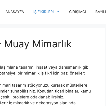
ANASAYFA
İŞ FİKİRLERİ
GİRİŞİMCİ
BAYİL
 – Muay Mimarlık
yaklaşımlarla tasarım, inşaat veya danışmanlık gibi
potansiyel bir mimarlık iş fikri için bazı öneriler:
imari tasarım stüdyonuzu kurarak müşterilere
ler sunabilirsiniz. Konutlar, ticari binalar, kamu
çeşitli projelere odaklanabilirsiniz.
eri:
İç mimarlık ve dekorasyon alanında