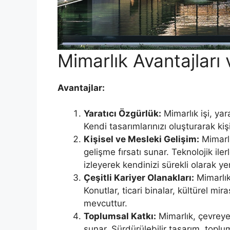
Mimarlık Avantajları 
Avantajlar:
Yaratıcı Özgürlük:
Mimarlık işi, yara
Kendi tasarımlarınızı oluşturarak kişis
Kişisel ve Mesleki Gelişim:
Mimarlı
gelişme fırsatı sunar. Teknolojik ile
izleyerek kendinizi sürekli olarak yen
Çeşitli Kariyer Olanakları:
Mimarlık 
Konutlar, ticari binalar, kültürel mir
mevcuttur.
Toplumsal Katkı:
Mimarlık, çevreye 
sunar. Sürdürülebilir tasarım, toplum