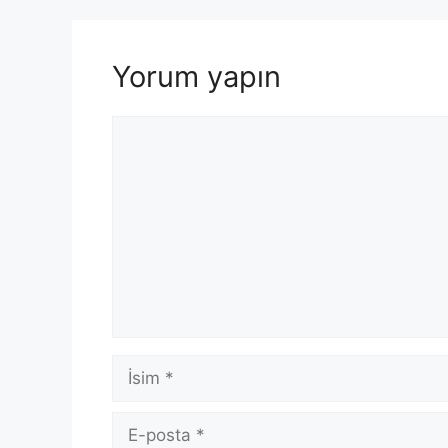
Yorum yapın
Yorum
İsim
E-
posta