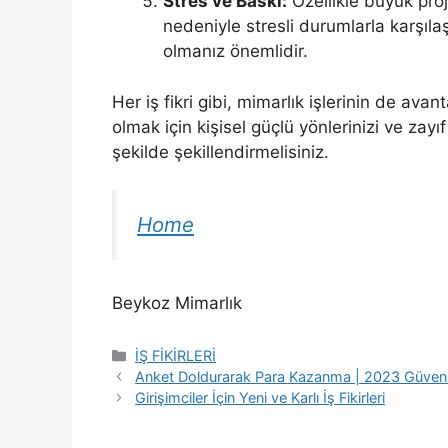
Stres ve Baskı:
Özellikle büyük proj
nedeniyle stresli durumlarla karşıla
olmanız önemlidir.
Her iş fikri gibi, mimarlık işlerinin de ava
olmak için kişisel güçlü yönlerinizi ve zayı
şekilde şekillendirmelisiniz.
Home
Beykoz Mimarlık
Kategoriler
İŞ FİKİRLERİ
Anket Doldurarak Para Kazanma | 2023 Güvenili
Girişimciler İçin Yeni ve Karlı İş Fikirleri