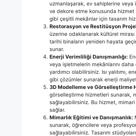
uzmanlaşarak, ev sahiplerine veya 
ve dekore etme konusunda hizmet vere
gibi çeşitli mekânlar için tasarım hiz
Restorasyon ve Restitüsyon Projel
üzerine odaklanarak kültürel mirası k
tarihi binaların yeniden hayata geçiri
sunar.
Enerji Verimliliği Danışmanlığı:
Ene
veya işletmelerin mekânlarını daha
yardımcı olabilirsiniz. Isı yalıtımı, 
gibi çözümler sunarak enerji maliyetle
3D Modelleme ve Görselleştirme H
görselleştirme hizmetleri sunarak, m
sağlayabilirsiniz. Bu hizmet, mimari t
sağlar.
Mimarlık Eğitimi ve Danışmanlık:
M
sunarak, öğrencilere veya profesyon
sağlayabilirsiniz. Tasarım stüdyoları