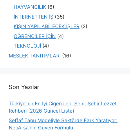
HAYVANCILIK
(6)
İNTERNETTEN İŞ
(35)
KIŞIN YAPILABİLECEK İŞLER
(2)
ÖĞRENCİLER İÇİN
(4)
TEKNOLOJİ
(4)
MESLEK TANITIMLARI
(16)
Son Yazılar
Türkiye’nin En İyi Ciğercileri: Şehir Şehir Lezzet
Rehberi (2026 Güncel Liste)
Şeffaf Tapu Modeliyle Sektörde Fark Yaratıyor:
NeoArsa’nın Güven Formülü