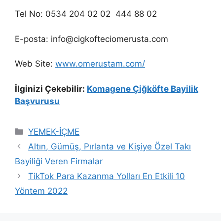
Tel No: 0534 204 02 02 444 88 02
E-posta: info@cigkofteciomerusta.com
Web Site:
www.omerustam.com/
İlginizi Çekebilir:
Komagene Çiğköfte Bayilik
Başvurusu
Kategoriler
YEMEK-İÇME
Altın, Gümüş, Pırlanta ve Kişiye Özel Takı
Bayiliği Veren Firmalar
TikTok Para Kazanma Yolları En Etkili 10
Yöntem 2022