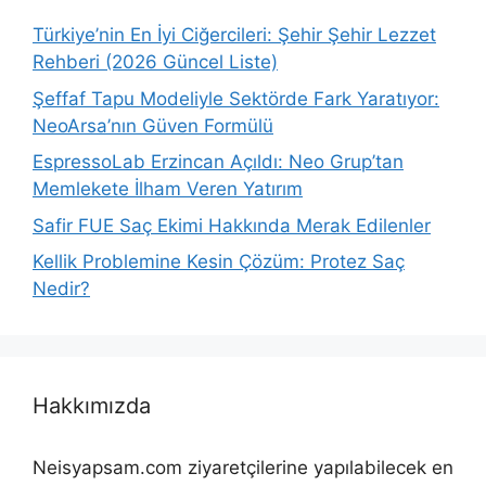
Türkiye’nin En İyi Ciğercileri: Şehir Şehir Lezzet
Rehberi (2026 Güncel Liste)
Şeffaf Tapu Modeliyle Sektörde Fark Yaratıyor:
NeoArsa’nın Güven Formülü
EspressoLab Erzincan Açıldı: Neo Grup’tan
Memlekete İlham Veren Yatırım
Safir FUE Saç Ekimi Hakkında Merak Edilenler
Kellik Problemine Kesin Çözüm: Protez Saç
Nedir?
Hakkımızda
Neisyapsam.com ziyaretçilerine yapılabilecek en