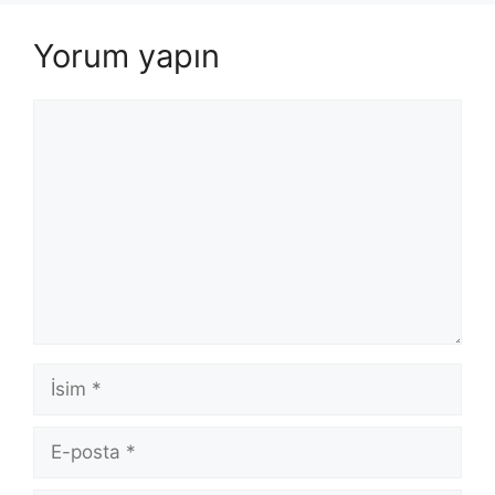
Yorum yapın
Yorum
İsim
E-
posta