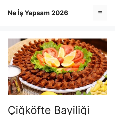
İçeriğe
atla
Ne İş Yapsam 2026
Menü
Çiğköfte Bayiliği