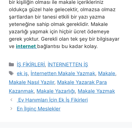
bir kişiliğin olması ile makale içerikleriniz
oldukça güzel hale gelecektir, olmazsa olmaz
şartlardan bir tanesi etkili bir yazı yazma
yeteneğine sahip olmak gereklidir. Makale
yazarlığı yapmak için hiçbir ücret ödemeye
gerek yoktur. Gerekli olan tek şey bir bilgisayar
ve
internet
bağlantısı bu kadar kolay.
Kategoriler
İŞ FİKİRLERİ
,
İNTERNETTEN İŞ
Etiketler
ek iş
,
İnternetten Makale Yazmak
,
Makale
,
Makale Nasıl Yazılır
,
Makale Yazarak Para
Kazanmak
,
Makale Yazarlığı
,
Makale Yazmak
Ev Hanımları İçin Ek İş Fikirleri
En İlginç Meslekler