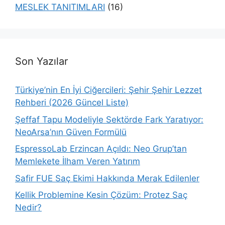
MESLEK TANITIMLARI
(16)
Son Yazılar
Türkiye’nin En İyi Ciğercileri: Şehir Şehir Lezzet
Rehberi (2026 Güncel Liste)
Şeffaf Tapu Modeliyle Sektörde Fark Yaratıyor:
NeoArsa’nın Güven Formülü
EspressoLab Erzincan Açıldı: Neo Grup’tan
Memlekete İlham Veren Yatırım
Safir FUE Saç Ekimi Hakkında Merak Edilenler
Kellik Problemine Kesin Çözüm: Protez Saç
Nedir?