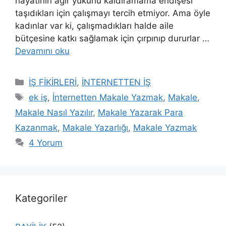
hayatının ağır yükünü kaldıramama endişesi
taşıdıkları için çalışmayı tercih etmiyor. Ama öyle
kadınlar var ki, çalışmadıkları halde aile
bütçesine katkı sağlamak için çırpınıp dururlar …
Devamını oku
Kategoriler
İŞ FİKİRLERİ
,
İNTERNETTEN İŞ
Etiketler
ek iş
,
İnternetten Makale Yazmak
,
Makale
,
Makale Nasıl Yazılır
,
Makale Yazarak Para
Kazanmak
,
Makale Yazarlığı
,
Makale Yazmak
4 Yorum
Kategoriler