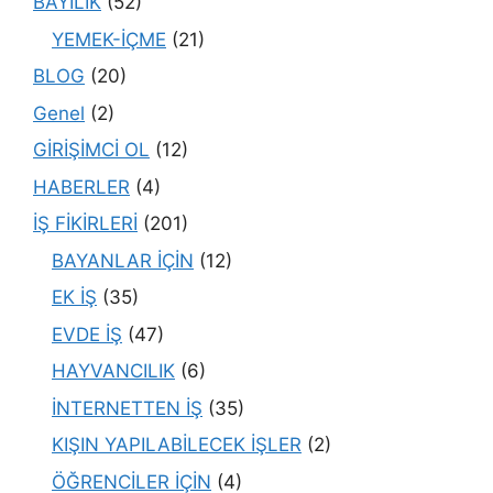
BAYİLİK
(52)
YEMEK-İÇME
(21)
BLOG
(20)
Genel
(2)
GİRİŞİMCİ OL
(12)
HABERLER
(4)
İŞ FİKİRLERİ
(201)
BAYANLAR İÇİN
(12)
EK İŞ
(35)
EVDE İŞ
(47)
HAYVANCILIK
(6)
İNTERNETTEN İŞ
(35)
KIŞIN YAPILABİLECEK İŞLER
(2)
ÖĞRENCİLER İÇİN
(4)