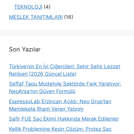
TEKNOLOJİ
(4)
MESLEK TANITIMLARI
(16)
Son Yazılar
Türkiye’nin En İyi Ciğercileri: Şehir Şehir Lezzet
Rehberi (2026 Güncel Liste)
Şeffaf Tapu Modeliyle Sektörde Fark Yaratıyor:
NeoArsa’nın Güven Formülü
EspressoLab Erzincan Açıldı: Neo Grup’tan
Memlekete İlham Veren Yatırım
Safir FUE Saç Ekimi Hakkında Merak Edilenler
Kellik Problemine Kesin Çözüm: Protez Saç