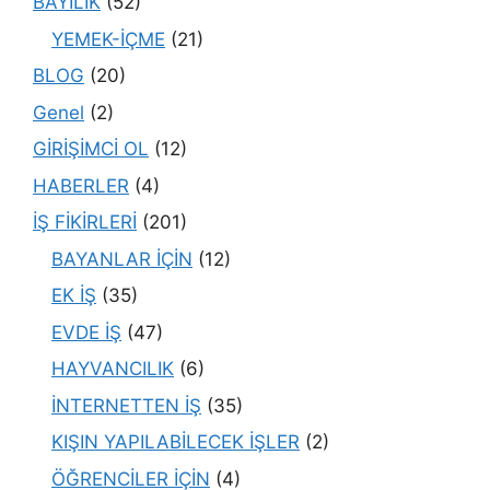
BAYİLİK
(52)
YEMEK-İÇME
(21)
BLOG
(20)
Genel
(2)
GİRİŞİMCİ OL
(12)
HABERLER
(4)
İŞ FİKİRLERİ
(201)
BAYANLAR İÇİN
(12)
EK İŞ
(35)
EVDE İŞ
(47)
HAYVANCILIK
(6)
İNTERNETTEN İŞ
(35)
KIŞIN YAPILABİLECEK İŞLER
(2)
ÖĞRENCİLER İÇİN
(4)