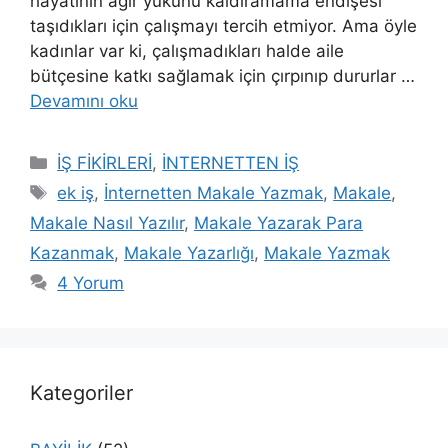
hayatının ağır yükünü kaldıramama endişesi
taşıdıkları için çalışmayı tercih etmiyor. Ama öyle
kadınlar var ki, çalışmadıkları halde aile
bütçesine katkı sağlamak için çırpınıp dururlar …
Devamını oku
Kategoriler
İŞ FİKİRLERİ
,
İNTERNETTEN İŞ
Etiketler
ek iş
,
İnternetten Makale Yazmak
,
Makale
,
Makale Nasıl Yazılır
,
Makale Yazarak Para
Kazanmak
,
Makale Yazarlığı
,
Makale Yazmak
4 Yorum
Kategoriler