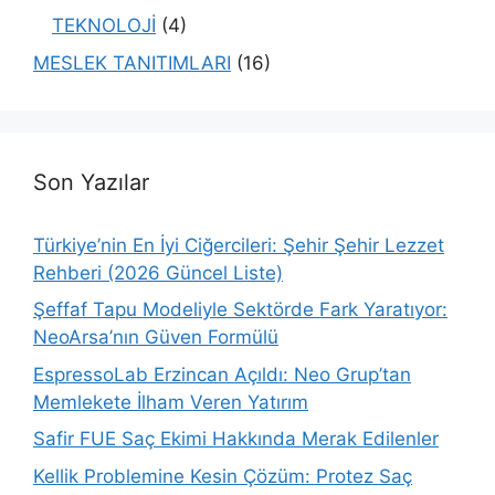
TEKNOLOJİ
(4)
MESLEK TANITIMLARI
(16)
Son Yazılar
Türkiye’nin En İyi Ciğercileri: Şehir Şehir Lezzet
Rehberi (2026 Güncel Liste)
Şeffaf Tapu Modeliyle Sektörde Fark Yaratıyor:
NeoArsa’nın Güven Formülü
EspressoLab Erzincan Açıldı: Neo Grup’tan
Memlekete İlham Veren Yatırım
Safir FUE Saç Ekimi Hakkında Merak Edilenler
Kellik Problemine Kesin Çözüm: Protez Saç