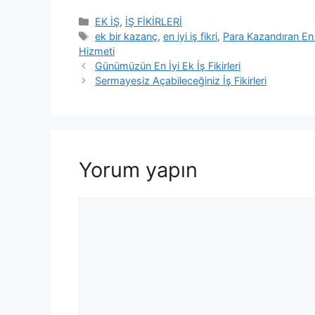
Kategoriler
EK İŞ
,
İŞ FİKİRLERİ
Etiketler
ek bir kazanç
,
en iyi iş fikri
,
Para Kazandıran En İy
Hizmeti
Günümüzün En İyi Ek İş Fikirleri
Sermayesiz Açabileceğiniz İş Fikirleri
Yorum yapın
Yorum