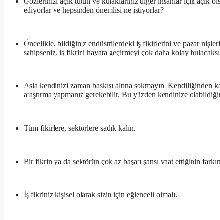
Gözlerinizi açık tutun ve kulaklarınız diğer insanlar için açık o
ediyorlar ve hepsinden önemlisi ne istiyorlar?
Öncelikle, bildiğiniz endüstrilerdeki iş fikirlerini ve pazar nişl
sahipseniz, iş fikrini hayata geçirmeyi çok daha kolay bulacaksı
Asla kendinizi zaman baskısı altına sokmayın. Kendiliğinden karl
araştırma yapmanız gerekebilir. Bu yüzden kendinize olabildi
Tüm fikirlere, sektörlere sadık kalın.
Bir fikrin ya da sektörün çok az başarı şansı vaat ettiğinin farkına
İş fikriniz kişisel olarak sizin için eğlenceli olmalı.