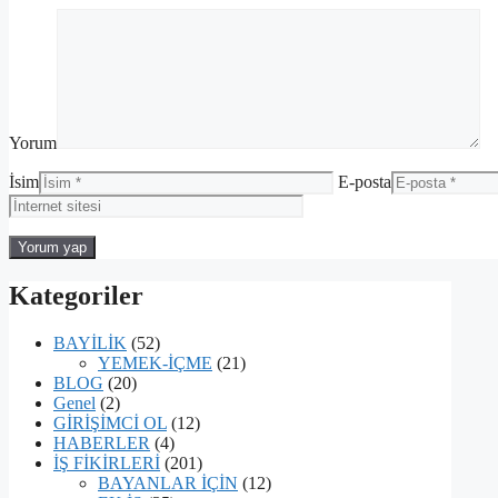
Yorum
İsim
E-posta
Kategoriler
BAYİLİK
(52)
YEMEK-İÇME
(21)
BLOG
(20)
Genel
(2)
GİRİŞİMCİ OL
(12)
HABERLER
(4)
İŞ FİKİRLERİ
(201)
BAYANLAR İÇİN
(12)