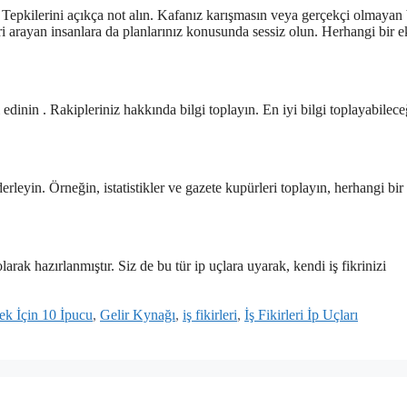
. Tepkilerini açıkça not alın. Kafanız karışmasın veya gerçekçi olmayan 
ri arayan insanlara da planlarınız konusunda sessiz olun. Herhangi bir e
 edinin . Rakipleriniz hakkında bilgi toplayın. En iyi bilgi toplayabilece
derleyin. Örneğin, istatistikler ve gazete kupürleri toplayın, herhangi bir
arak hazırlanmıştır. Siz de bu tür ip uçlara uyarak, kendi iş fikrinizi
ek İçin 10 İpucu
,
Gelir Kynağı
,
iş fikirleri
,
İş Fikirleri İp Uçları