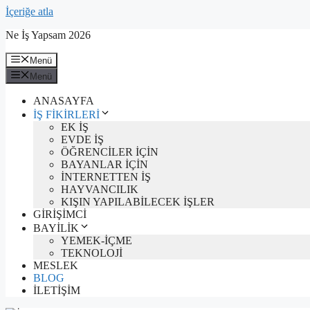
İçeriğe atla
Ne İş Yapsam 2026
Menü
Menü
ANASAYFA
İŞ FİKİRLERİ
EK İŞ
EVDE İŞ
ÖĞRENCİLER İÇİN
BAYANLAR İÇİN
İNTERNETTEN İŞ
HAYVANCILIK
KIŞIN YAPILABİLECEK İŞLER
GİRİŞİMCİ
BAYİLİK
YEMEK-İÇME
TEKNOLOJİ
MESLEK
BLOG
İLETİŞİM