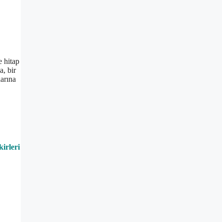
e hitap
a, bir
larına
ikirleri