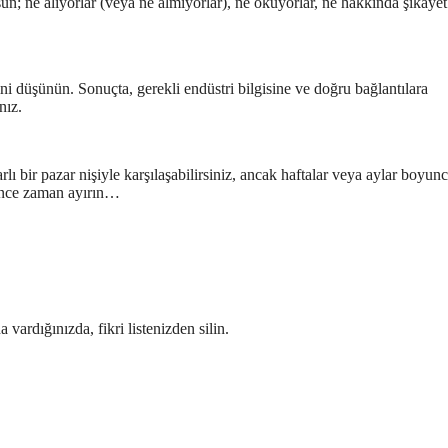
lsun; ne alıyorlar (veya ne almıyorlar), ne okuyorlar, ne hakkında şikayet
erini düşünün. Sonuçta, gerekli endüstri bilgisine ve doğru bağlantılara
nız.
ı bir pazar nişiyle karşılaşabilirsiniz, ancak haftalar veya aylar boyun
ğince zaman ayırın…
 vardığınızda, fikri listenizden silin.