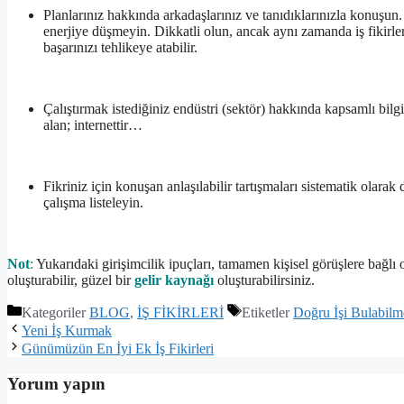
Planlarınız hakkında arkadaşlarınız ve tanıdıklarınızla konuşun
enerjiye düşmeyin. Dikkatli olun, ancak aynı zamanda iş fikirle
başarınızı tehlikeye atabilir.
Çalıştırmak istediğiniz endüstri (sektör) hakkında kapsamlı bilgi
alan; internettir…
Fikriniz için konuşan anlaşılabilir tartışmaları sistematik olarak 
çalışma listeleyin.
Not
:
Yukarıdaki girişimcilik ipuçları, tamamen kişisel görüşlere bağlı ol
oluşturabilir, güzel bir
gelir kaynağı
oluşturabilirsiniz.
Kategoriler
BLOG
,
İŞ FİKİRLERİ
Etiketler
Doğru İşi Bulabilm
Yeni İş Kurmak
Günümüzün En İyi Ek İş Fikirleri
Yorum yapın