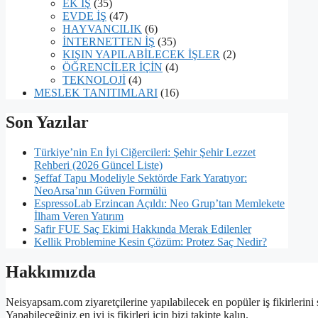
EK İŞ
(35)
EVDE İŞ
(47)
HAYVANCILIK
(6)
İNTERNETTEN İŞ
(35)
KIŞIN YAPILABİLECEK İŞLER
(2)
ÖĞRENCİLER İÇİN
(4)
TEKNOLOJİ
(4)
MESLEK TANITIMLARI
(16)
Son Yazılar
Türkiye’nin En İyi Ciğercileri: Şehir Şehir Lezzet
Rehberi (2026 Güncel Liste)
Şeffaf Tapu Modeliyle Sektörde Fark Yaratıyor:
NeoArsa’nın Güven Formülü
EspressoLab Erzincan Açıldı: Neo Grup’tan Memlekete
İlham Veren Yatırım
Safir FUE Saç Ekimi Hakkında Merak Edilenler
Kellik Problemine Kesin Çözüm: Protez Saç Nedir?
Hakkımızda
Neisyapsam.com ziyaretçilerine yapılabilecek en popüler iş fikirlerini 
Yapabileceğiniz en iyi iş fikirleri için bizi takipte kalın.