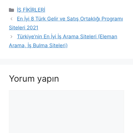
Kategoriler
İŞ FİKİRLERİ
En İyi 8 Türk Gelir ve Satış Ortaklığı Programı
Siteleri 2021
Türkiye’nin En İyi İş Arama Siteleri (Eleman
Arama, İş Bulma Siteleri)
Yorum yapın
Yorum