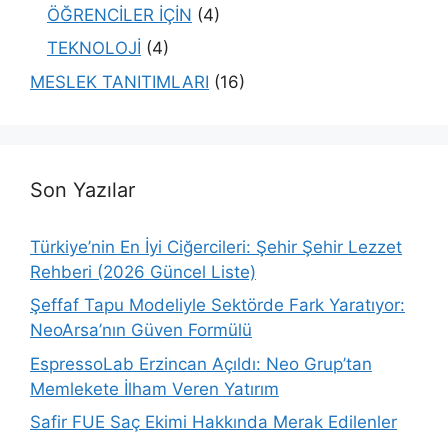
ÖĞRENCİLER İÇİN
(4)
TEKNOLOJİ
(4)
MESLEK TANITIMLARI
(16)
Son Yazılar
Türkiye’nin En İyi Ciğercileri: Şehir Şehir Lezzet
Rehberi (2026 Güncel Liste)
Şeffaf Tapu Modeliyle Sektörde Fark Yaratıyor:
NeoArsa’nın Güven Formülü
EspressoLab Erzincan Açıldı: Neo Grup’tan
Memlekete İlham Veren Yatırım
Safir FUE Saç Ekimi Hakkında Merak Edilenler