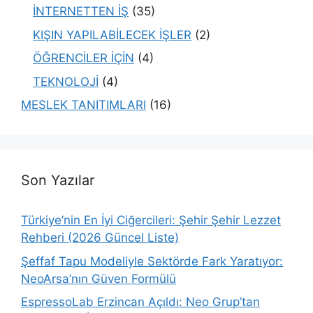
İNTERNETTEN İŞ
(35)
KIŞIN YAPILABİLECEK İŞLER
(2)
ÖĞRENCİLER İÇİN
(4)
TEKNOLOJİ
(4)
MESLEK TANITIMLARI
(16)
Son Yazılar
Türkiye’nin En İyi Ciğercileri: Şehir Şehir Lezzet
Rehberi (2026 Güncel Liste)
Şeffaf Tapu Modeliyle Sektörde Fark Yaratıyor:
NeoArsa’nın Güven Formülü
EspressoLab Erzincan Açıldı: Neo Grup’tan