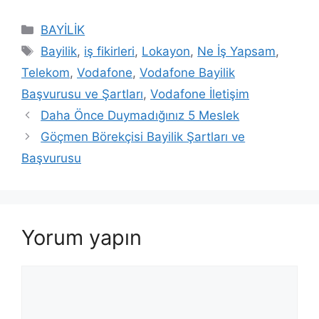
Kategoriler
BAYİLİK
Etiketler
Bayilik
,
iş fikirleri
,
Lokayon
,
Ne İş Yapsam
,
Telekom
,
Vodafone
,
Vodafone Bayilik
Başvurusu ve Şartları
,
Vodafone İletişim
Daha Önce Duymadığınız 5 Meslek
Göçmen Börekçisi Bayilik Şartları ve
Başvurusu
Yorum yapın
Yorum