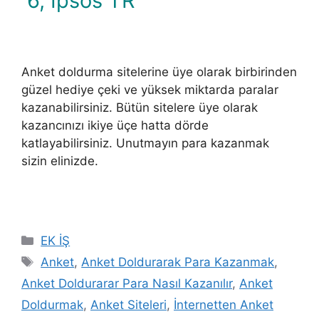
6, İpsos TR
Anket doldurma sitelerine üye olarak birbirinden
güzel hediye çeki ve yüksek miktarda paralar
kazanabilirsiniz. Bütün sitelere üye olarak
kazancınızı ikiye üçe hatta dörde
katlayabilirsiniz. Unutmayın para kazanmak
sizin elinizde.
Kategoriler
EK İŞ
Etiketler
Anket
,
Anket Doldurarak Para Kazanmak
,
Anket Doldurarar Para Nasıl Kazanılır
,
Anket
Doldurmak
,
Anket Siteleri
,
İnternetten Anket