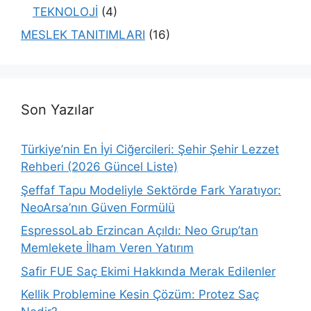
TEKNOLOJİ
(4)
MESLEK TANITIMLARI
(16)
Son Yazılar
Türkiye’nin En İyi Ciğercileri: Şehir Şehir Lezzet
Rehberi (2026 Güncel Liste)
Şeffaf Tapu Modeliyle Sektörde Fark Yaratıyor:
NeoArsa’nın Güven Formülü
EspressoLab Erzincan Açıldı: Neo Grup’tan
Memlekete İlham Veren Yatırım
Safir FUE Saç Ekimi Hakkında Merak Edilenler
Kellik Problemine Kesin Çözüm: Protez Saç