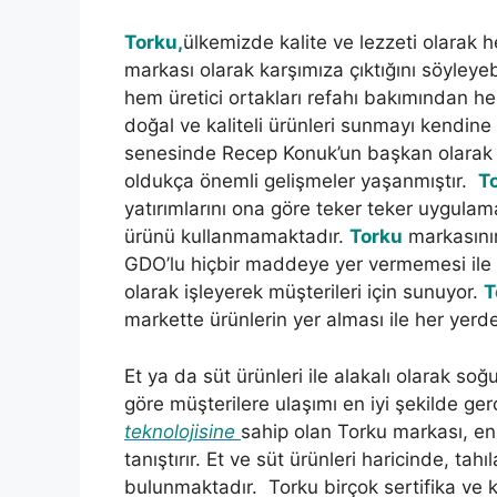
Torku,
ülkemizde kalite ve lezzeti olarak 
markası olarak karşımıza çıktığını söyleyebi
hem üretici ortakları refahı bakımından 
doğal ve kaliteli ürünleri sunmayı kendin
senesinde Recep Konuk’un başkan olarak s
oldukça önemli gelişmeler yaşanmıştır.
T
yatırımlarını ona göre teker teker uygulama
ürünü kullanmamaktadır.
Torku
markasını
GDO’lu hiçbir maddeye yer vermemesi ile
olarak işleyerek müşterileri için sunuyor.
T
markette ürünlerin yer alması ile her yerd
Et ya da süt ürünleri ile alakalı olarak soğ
göre müşterilere ulaşımı en iyi şekilde ge
teknolojisine
sahip olan Torku markası, en h
tanıştırır. Et ve süt ürünleri haricinde, ta
bulunmaktadır. Torku birçok sertifika ve k