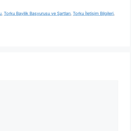
u
,
Torku Bayilik Başvurusu ve Şartları
,
Torku İletişim Bilgileri
,