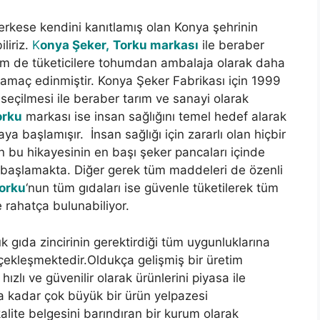
herkese kendini kanıtlamış olan Konya şehrinin
liriz.
K
onya Şeker,
Torku markası
ile beraber
hem de tüketicilere tohumdan ambalaja olarak daha
e amaç edinmiştir. Konya Şeker Fabrikası için 1999
eçilmesi ile beraber tarım ve sanayi olarak
orku
markası ise insan sağlığını temel hedef alarak
ya başlamışır. İnsan sağlığı için zararlı olan hiçbir
n bu hikayesinin en başı şeker pancaları içinde
 başlamakta. Diğer gerek tüm maddeleri de özenli
orku
‘nun tüm gıdaları ise güvenle tüketilerek tüm
e rahatça bulunabiliyor.
uk gıda zincirinin gerektirdiği tüm uygunluklarına
rçekleşmektedir.Oldukça gelişmiş bir üretim
ızlı ve güvenilir olarak ürünlerini piyasa ile
hıla kadar çok büyük bir ürün yelpazesi
alite belgesini barındıran bir kurum olarak