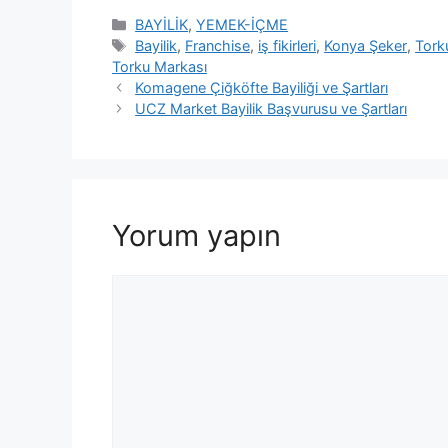
Kategoriler
BAYİLİK
,
YEMEK-İÇME
Etiketler
Bayilik
,
Franchise
,
iş fikirleri
,
Konya Şeker
,
Tork
Torku Markası
Komagene Çiğköfte Bayiliği ve Şartları
UCZ Market Bayilik Başvurusu ve Şartları
Yorum yapın
Yorum