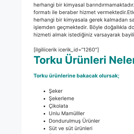
herhangi bir kimyasal barındırmamaktadır.
formatı ile beraber hizmet vermektedir.Etl
herhangi bir kimyasala gerek kalmadan sa
işlemden geçmektedir. Böyle doğallıkla dol
hizmeti almak istediğiniz varsayarak bayil
[ilgiliicerik icerik_id=”1260″]
To
rku Ürünleri Nele
Torku ürünlerine bakacak olursak;
Şeker
Şekerleme
Çikolata
Unlu Mamülller
Dondurulmuş Ürünler
Süt ve süt ürünleri