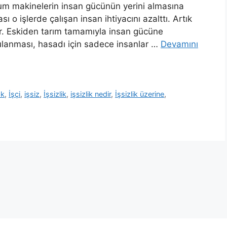
rum makinelerin insan gücünün yerini almasına
o işlerde çalışan insan ihtiyacını azalttı. Artık
ır. Eskiden tarım tamamıyla insan gücüne
ulanması, hasadı için sadece insanlar …
Devamını
ak
,
İşçi
,
işsiz
,
İşsizlik
,
işsizlik nedir
,
İşsizlik üzerine
,