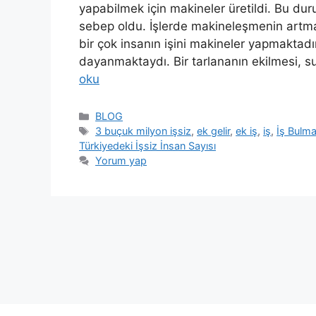
yapabilmek için makineler üretildi. Bu du
sebep oldu. İşlerde makineleşmenin artması 
bir çok insanın işini makineler yapmaktad
dayanmaktaydı. Bir tarlananın ekilmesi, s
oku
Kategoriler
BLOG
Etiketler
3 buçuk milyon işsiz
,
ek gelir
,
ek iş
,
iş
,
İş Bulm
Türkiyedeki İşsiz İnsan Sayısı
Yorum yap