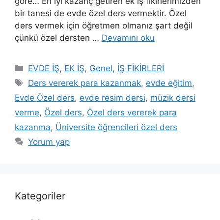
göre… En iyi kazanç getiren ek iş fikirlerimizden
bir tanesi de evde özel ders vermektir. Özel
ders vermek için öğretmen olmanız şart değil
çünkü özel dersten …
Devamını oku
Kategoriler
EVDE İŞ
,
EK İŞ
,
Genel
,
İŞ FİKİRLERİ
Etiketler
Ders vererek para kazanmak
,
evde eğitim
,
Evde Özel ders
,
evde resim dersi
,
müzik dersi
verme
,
Özel ders
,
Özel ders vererek para
kazanma
,
Üniversite öğrencileri özel ders
Yorum yap
Kategoriler