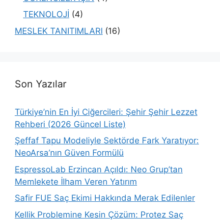
TEKNOLOJİ
(4)
MESLEK TANITIMLARI
(16)
Son Yazılar
Türkiye’nin En İyi Ciğercileri: Şehir Şehir Lezzet
Rehberi (2026 Güncel Liste)
Şeffaf Tapu Modeliyle Sektörde Fark Yaratıyor:
NeoArsa’nın Güven Formülü
EspressoLab Erzincan Açıldı: Neo Grup’tan
Memlekete İlham Veren Yatırım
Safir FUE Saç Ekimi Hakkında Merak Edilenler
Kellik Problemine Kesin Çözüm: Protez Saç