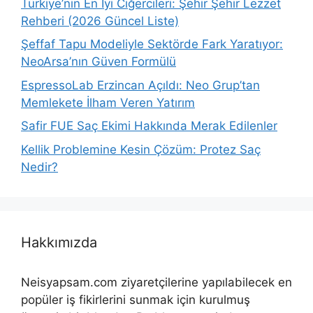
Türkiye’nin En İyi Ciğercileri: Şehir Şehir Lezzet
Rehberi (2026 Güncel Liste)
Şeffaf Tapu Modeliyle Sektörde Fark Yaratıyor:
NeoArsa’nın Güven Formülü
EspressoLab Erzincan Açıldı: Neo Grup’tan
Memlekete İlham Veren Yatırım
Safir FUE Saç Ekimi Hakkında Merak Edilenler
Kellik Problemine Kesin Çözüm: Protez Saç
Nedir?
Hakkımızda
Neisyapsam.com ziyaretçilerine yapılabilecek en
popüler iş fikirlerini sunmak için kurulmuş