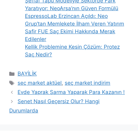
Şeffaf Tapu Modeliyle Sektörde Fark
Yaratıyor: NeoArsa’nın Güven Formülü
EspressoLab Erzincan Açıldı: Neo
Grup’tan Memlekete İlham Veren Yatırım
Safir FUE Saç Ekimi Hakkında Merak
Edilenler
Kellik Problemine Kesin Çözüm: Protez
Saç Nedir?
Kategoriler
BAYİLİK
Etiketler
seç market aktüel
,
seç market indirim
Evde Yaprak Sarma Yaparak Para Kazanın !
Senet Nasıl Geçersiz Olur? Hangi
Durumlarda