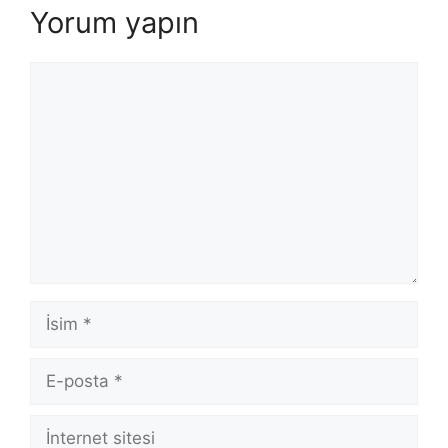
Yorum yapın
Yorum
İsim
E-
posta
İnternet