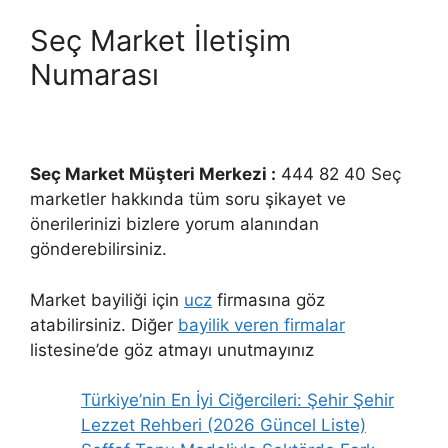
Seç Market İletişim
Numarası
Seç Market Müşteri Merkezi :
444 82 40 Seç
marketler hakkında tüm soru şikayet ve
önerilerinizi bizlere yorum alanından
gönderebilirsiniz.
Market bayiliği için
ucz
firmasına göz
atabilirsiniz. Diğer
bayilik veren firmalar
listesine’de göz atmayı unutmayınız
Türkiye’nin En İyi Ciğercileri: Şehir Şehir
Lezzet Rehberi (2026 Güncel Liste)