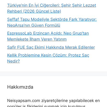
Türkiye’nin En İyi Ciğercileri: Şehir Şehir Lezzet
Rehberi (2026 Güncel Liste)
Şeffaf Tapu Modeliyle Sektörde Fark Yaratıyor:
NeoArsa’nın Güven Formülü
EspressoLab Erzincan Açıldı: Neo Grup’tan
Memlekete İlham Veren Yatırım
Safir FUE Saç Ekimi Hakkında Merak Edilenler
Kellik Problemine Kesin Çözüm: Protez Saç
Nedir?
Hakkımızda
Neisyapsam.com ziyaretçilerine yapılabilecek en
popüler iş fikirlerini sunmak için kurulmuş