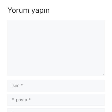
Yorum yapın
Yorum
İsim
E-
posta
İnternet