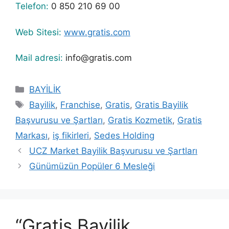
Telefon:
0 850 210 69 00
Web Sitesi:
www.gratis.com
Mail adresi:
info@gratis.com
Kategoriler
BAYİLİK
Etiketler
Bayilik
,
Franchise
,
Gratis
,
Gratis Bayilik
Başvurusu ve Şartları
,
Gratis Kozmetik
,
Gratis
Markası
,
iş fikirleri
,
Sedes Holding
UCZ Market Bayilik Başvurusu ve Şartları
Günümüzün Popüler 6 Mesleği
“Gratis Bayilik