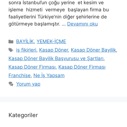
sonra İstanbul’un çoğu yerine et kesim ve
işleme hizmeti vermeye başlayan firma bu
faaliyetlerini Türkiye’nin diğer şehirlerine de
götürmeye başlamıştır. …
Devamını oku
Kategoriler
BAYİLİK
,
YEMEK-İÇME
Etiketler
iş fikirleri
,
Kasap Döner
,
Kasap Döner Bayilik
,
Kasap Döner Bayilik Başvurusu ve Şartları
,
Kasap Döner Firması
,
Kasap Döner Firması
Franchise
,
Ne İş Yapsam
Yorum yap
Kategoriler