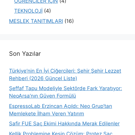
ÖĞRENCİLER İÇİN
(4)
TEKNOLOJİ
(4)
MESLEK TANITIMLARI
(16)
Son Yazılar
Türkiye’nin En İyi Ciğercileri: Şehir Şehir Lezzet
Rehberi (2026 Güncel Liste)
Şeffaf Tapu Modeliyle Sektörde Fark Yaratıyor:
NeoArsa’nın Güven Formülü
EspressoLab Erzincan Açıldı: Neo Grup’tan
Memlekete İlham Veren Yatırım
Safir FUE Saç Ekimi Hakkında Merak Edilenler
Kellik Problemine Kesin Çözüm: Protez Saç