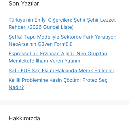
Son Yazılar
Türkiye’nin En İyi Ciğercileri: Şehir Şehir Lezzet
Rehberi (2026 Güncel Liste)
Şeffaf Tapu Modeliyle Sektörde Fark Yaratıyor:
NeoArsa’nın Güven Formülü
EspressoLab Erzincan Açıldı: Neo Grup’tan
Memlekete İlham Veren Yatırım
Safir FUE Saç Ekimi Hakkında Merak Edilenler
Kellik Problemine Kesin Çözüm: Protez Saç
Nedir?
Hakkımızda