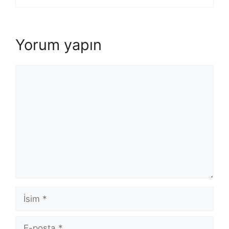
Yorum yapın
Yorum
İsim
E-