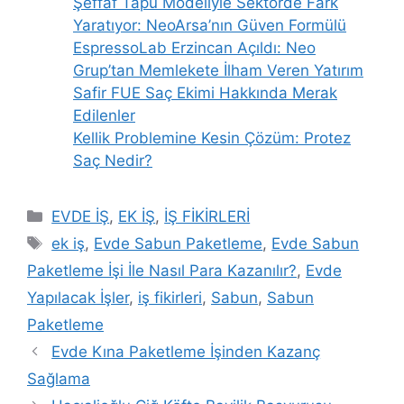
Şeffaf Tapu Modeliyle Sektörde Fark
Yaratıyor: NeoArsa’nın Güven Formülü
EspressoLab Erzincan Açıldı: Neo
Grup’tan Memlekete İlham Veren Yatırım
Safir FUE Saç Ekimi Hakkında Merak
Edilenler
Kellik Problemine Kesin Çözüm: Protez
Saç Nedir?
Kategoriler
EVDE İŞ
,
EK İŞ
,
İŞ FİKİRLERİ
Etiketler
ek iş
,
Evde Sabun Paketleme
,
Evde Sabun
Paketleme İşi İle Nasıl Para Kazanılır?
,
Evde
Yapılacak İşler
,
iş fikirleri
,
Sabun
,
Sabun
Paketleme
Evde Kına Paketleme İşinden Kazanç
Sağlama